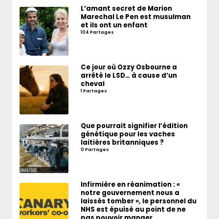
L’amant secret de Marion
Marechal Le Pen est musulman
et ils ont un enfant
104 Partages
Ce jour où Ozzy Osbourne a
arrêté le LSD… à cause d’un
cheval
1 Partages
Que pourrait signifier l’édition
génétique pour les vaches
laitières britanniques ?
0 Partages
Infirmière en réanimation : «
notre gouvernement nous a
laissés tomber », le personnel du
NHS est épuisé au point de ne
pas pouvoir manger