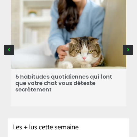
D
e
5 habitudes quotidiennes qui font
p
que votre chat vous déteste
secrètement
Les + lus cette semaine