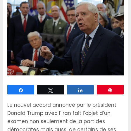
Partagez
Tweetez
Partagez
Épingle
Le nouvel accord annoncé par le président
Donald Trump avec l’Iran fait l’objet d’un
examen non seulement de la part des
démocrates mais aussi de certains de ses