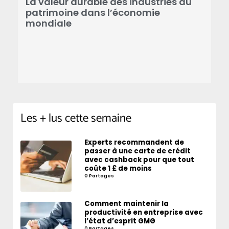
P
La valeur durable des industries du
e
patrimoine dans l’économie
mondiale
Les + lus cette semaine
Experts recommandent de
passer à une carte de crédit
avec cashback pour que tout
coûte 1 £ de moins
0 Partages
Comment maintenir la
productivité en entreprise avec
l’état d’esprit GMG
0 Partages