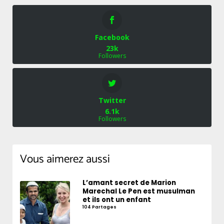
Facebook
23k
Followers
Twitter
6.1k
Followers
Vous aimerez aussi
L’amant secret de Marion
Marechal Le Pen est musulman
et ils ont un enfant
104 Partages