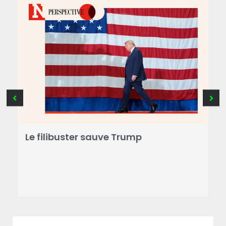
N
L
Le filibuster sauve Trump