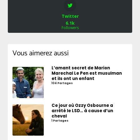
Twitter
6.1k
Followers
Vous aimerez aussi
L’amant secret de Marion
Marechal Le Pen est musulman
et ils ont un enfant
104 Partages
Ce jour où Ozzy Osbourne a
arrêté le LSD… à cause d’un
cheval
1 Partages