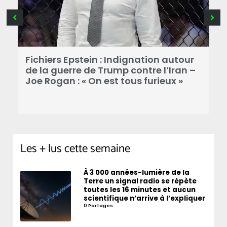
L
n
Fichiers Epstein : Indignation autour
d
s
de la guerre de Trump contre l’Iran –
v
Joe Rogan : « On est tous furieux »
Les + lus cette semaine
À 3 000 années-lumière de la
Terre un signal radio se répète
toutes les 16 minutes et aucun
scientifique n’arrive à l’expliquer
0 Partages