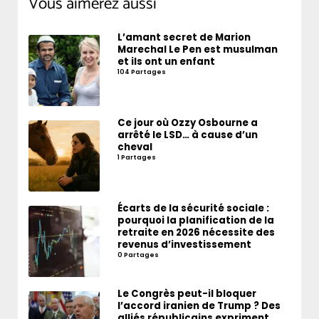
Vous aimerez aussi
L’amant secret de Marion
Marechal Le Pen est musulman
et ils ont un enfant
104 Partages
Ce jour où Ozzy Osbourne a
arrêté le LSD… à cause d’un
cheval
1 Partages
Écarts de la sécurité sociale :
pourquoi la planification de la
retraite en 2026 nécessite des
revenus d’investissement
0 Partages
Le Congrès peut-il bloquer
l’accord iranien de Trump ? Des
alliés républicains expriment