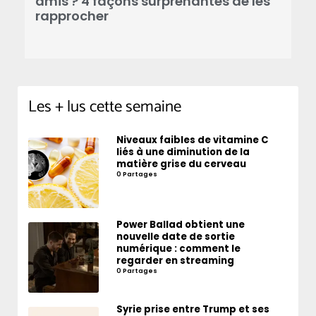
amis ? 4 façons surprenantes de les
l
rapprocher
p
Les + lus cette semaine
Niveaux faibles de vitamine C
liés à une diminution de la
matière grise du cerveau
0 Partages
Power Ballad obtient une
nouvelle date de sortie
numérique : comment le
regarder en streaming
0 Partages
Syrie prise entre Trump et ses