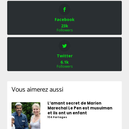
Facebook
23k
Followers
Twitter
6.1k
Followers
Vous aimerez aussi
L’amant secret de Marion
Marechal Le Pen est musulman
et ils ont un enfant
104 Partages