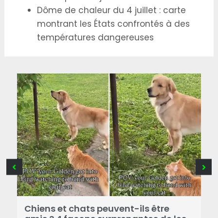
Dôme de chaleur du 4 juillet : carte
montrant les États confrontés à des
températures dangereuses
Chiens et chats peuvent-ils être
T