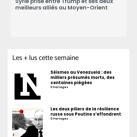
Syrie prise entre Trump et ses deux
N
meilleurs alliés au Moyen-Orient
c
2
Les + lus cette semaine
Séismes au Venezuela : des
milliers présumés morts, des
centaines piégées
0 Partages
Les deux piliers de la résilience
russe sous Poutine s’effondrent
0 Partages