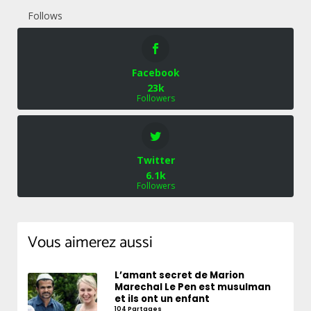
Follows
Facebook
23k
Followers
Twitter
6.1k
Followers
Vous aimerez aussi
L’amant secret de Marion
Marechal Le Pen est musulman
et ils ont un enfant
104 Partages