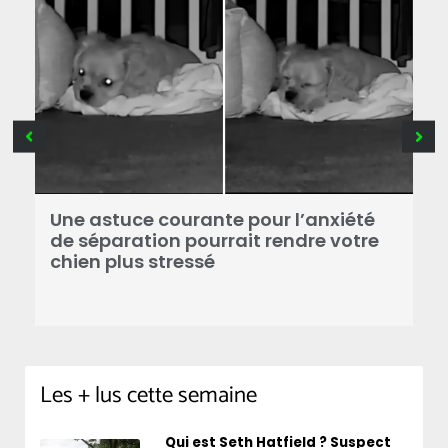
Une astuce courante pour l’anxiété
L
ec
de séparation pourrait rendre votre
a
chien plus stressé
p
c
Les + lus cette semaine
Qui est Seth Hatfield ? Suspect