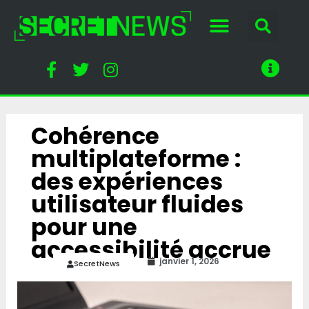
Cohérence
multiplateforme :
des expériences
utilisateur fluides
pour une
accessibilité accrue
janvier 1, 2026
SecretNews