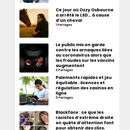
Ce jour où Ozzy Osbourne
a arrêté le LSD… à cause
d’un cheval
1 Partages
Le public mis en garde
contre les arnaques liées
au coronavirus alors que
les fraudes sur les vaccins
augmentent
0 Partages
Paiements rapides et jeu
équitable : licences et
régulation des casinos en
ligne
0 Partages
Blackface : ce que les
racistes d’extrême droite
en quête d’attention font
pour obtenir des clics.