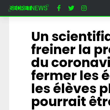
Un scientifi
freiner la 
du coronavi
fermer les 
les élèves 
pourrait être
La colonne vert
de la DeFi : pour