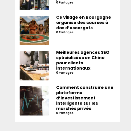
0 Partages
Ce village en Bourgogne
organise des courses à
dos d’escargots
0 Partages
Meilleures agences SEO
spécialisées en Chine
pour clients
internationaux
0 Partages
Comment construire une
plateforme
d’investissement
intelligente sur les
marchés privés
0 Partages