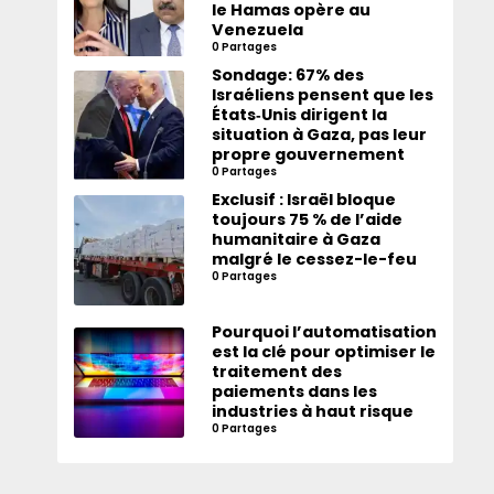
le Hamas opère au
Venezuela
0 Partages
Sondage: 67% des
Israéliens pensent que les
États‑Unis dirigent la
situation à Gaza, pas leur
propre gouvernement
0 Partages
Exclusif : Israël bloque
toujours 75 % de l’aide
humanitaire à Gaza
malgré le cessez-le-feu
0 Partages
Pourquoi l’automatisation
est la clé pour optimiser le
traitement des
paiements dans les
industries à haut risque
0 Partages