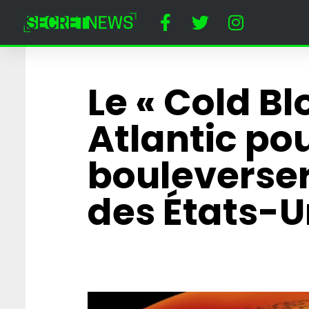
Le « Cold Bl
Atlantic pou
bouleverser
des États-U
De Gaza au Souda