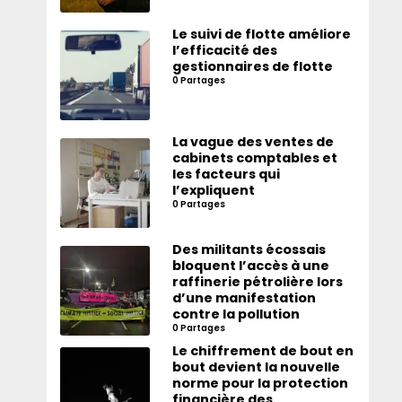
Le suivi de flotte améliore
l’efficacité des
gestionnaires de flotte
0 Partages
La vague des ventes de
cabinets comptables et
les facteurs qui
l’expliquent
0 Partages
Des militants écossais
bloquent l’accès à une
raffinerie pétrolière lors
d’une manifestation
contre la pollution
0 Partages
Le chiffrement de bout en
bout devient la nouvelle
norme pour la protection
financière des