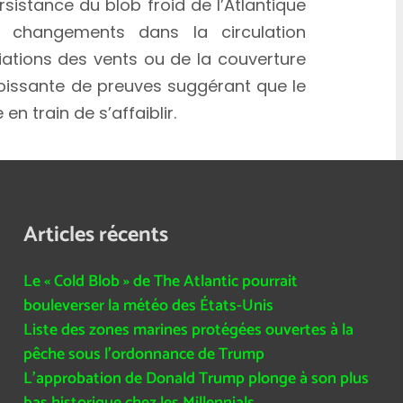
sistance du blob froid de l’Atlantique
 changements dans la circulation
iations des vents ou de la couverture
oissante de preuves suggérant que le
n train de s’affaiblir.
Articles récents
Le « Cold Blob » de The Atlantic pourrait
bouleverser la météo des États-Unis
Liste des zones marines protégées ouvertes à la
pêche sous l’ordonnance de Trump
L’approbation de Donald Trump plonge à son plus
bas historique chez les Millennials