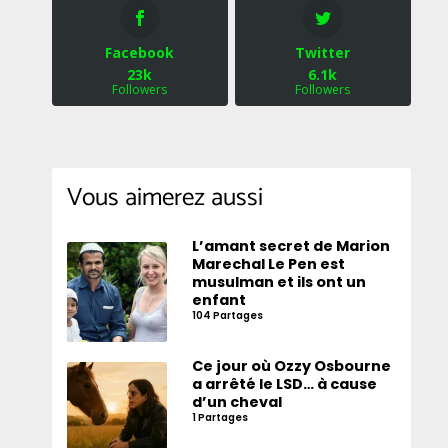
Facebook
Twitter
23k
6.1k
Followers
Followers
Vous aimerez aussi
L’amant secret de Marion
Marechal Le Pen est
musulman et ils ont un
enfant
104 Partages
Ce jour où Ozzy Osbourne
a arrêté le LSD… à cause
d’un cheval
1 Partages