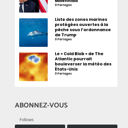
Millennials
0 Partages
Liste des zones marines
protégées ouvertes à la
pêche sous l’ordonnance
de Trump
0 Partages
Le « Cold Blob » de The
Atlantic pourrait
bouleverser la météo des
États-Unis
0 Partages
ABONNEZ-VOUS
Follows