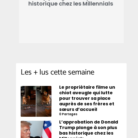
e
historique chez les Millennials
s
e
Les + lus cette semaine
Le propriétaire filme un
chiot aveugle qui lutte
pour trouver sa place
auprès de ses frères et
sœurs d’accueil
0 Partages
L’approbation de Donald
Trump plonge à son plus
bas historique chez les