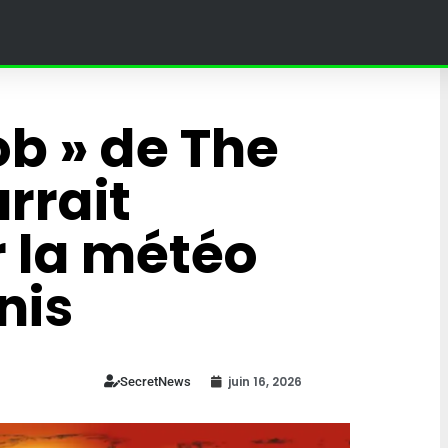
ob » de The
rrait
 la météo
nis
juin 16, 2026
SecretNews
Liste des zones marines
protégées ouvertes à la
n : le rôle