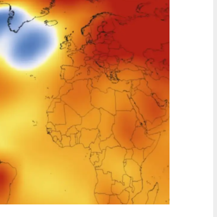
pêche sous l’ordonnance d
ne deuxième
Trump
ire passe