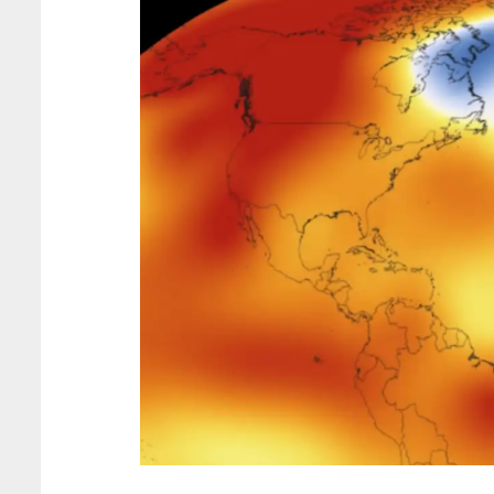
d’Israël dans u
guerre génocida
inaperçu