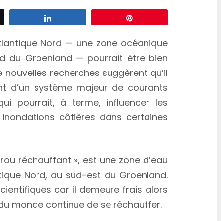
z
Partagez
Épingle
’Atlantique Nord — une zone océanique
sud du Groenland — pourrait être bien
De nouvelles recherches suggèrent qu’il
ent d’un système majeur de courants
ui pourrait, à terme, influencer les
inondations côtières dans certaines
« trou réchauffant », est une zone d’eau
tique Nord, au sud-est du Groenland.
scientifiques car il demeure frais alors
du monde continue de se réchauffer.