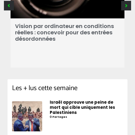
Vision par ordinateur en conditions
s
réelles : concevoir pour des entrées
L
désordonnées
a
A
Les + lus cette semaine
Israël approuve une peine de
mort qui cible uniquement les
Palestiniens
0 Partages