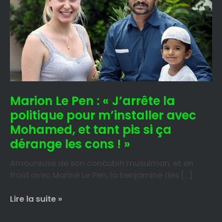
Pen
:
« J’arrête
la
politique
pour
m’installer
avec
Marion Le Pen : « J’arrête la
Mohamed,
et
politique pour m’installer avec
tant
Mohamed, et tant pis si ça
pis
dérange les cons ! »
si
ça
Amoureuse de son concubin musulman, et en
dérange
froid avec Marine Le Pen, la benjamine des […]
les
cons
Lire la suite »
! »