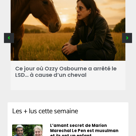
Ce jour où Ozzy Osbourne a arrêté le
C
LSD… à cause d’un cheval
d
Les + lus cette semaine
L’amant secret de Marion
Marechal Le Pen est musulman
et ils ont un enfant