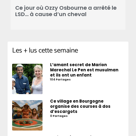
Ce jour où Ozzy Osbourne a arrêté le
C
LSD… à cause d’un cheval
d
Les + lus cette semaine
L’amant secret de Marion
Marechal Le Pen est musulman
et ils ont un enfant
104 Partages
Ce village en Bourgogne
organise des courses à dos
d’escargots
0 Partages