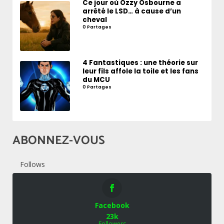
Ce jour où Ozzy Osbourne a
arrêté le LSD… à cause d’un
cheval
0 Partages
4 Fantastiques : une théorie sur
leur fils affole la toile et les fans
du MCU
0 Partages
ABONNEZ-VOUS
Follows
Facebook
23k
Followers