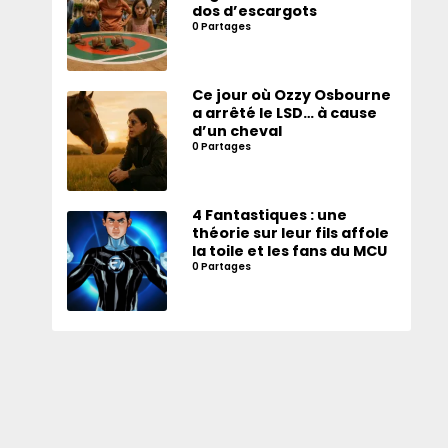
dos d’escargots
0 Partages
Ce jour où Ozzy Osbourne
a arrêté le LSD… à cause
d’un cheval
0 Partages
4 Fantastiques : une
théorie sur leur fils affole
la toile et les fans du MCU
0 Partages