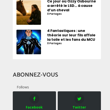
Ce jour où Ozzy Osbourne
a arrêté le LSD… à cause
d’un cheval
0 Partages
4 Fantastiques : une
théorie sur leur fils affole
la toile et les fans du MCU
0 Partages
ABONNEZ-VOUS
Follows
Facebook
Twitter