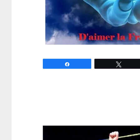
Partagez
Tweete
Voici une très jolie collecti
et des plus belles infographi
supporters de Marine Le Pe
beaucoup de goût, et des slogan
on adore ! On en veut encore !