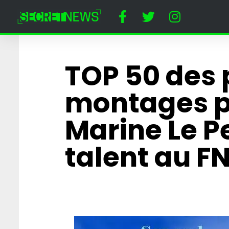
TOP 50 des 
montages p
Marine Le Pen
talent au FN
ur à Disneyland Paris :
4 Fantastiques :
ératiseur abat une
sur leur fils affol
oyée costumée en
fans du MCU
ie Mouse