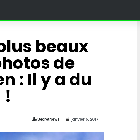
plus beaux
hotos de
 : Il y a du
 !
 une théorie
janvier 5, 2017
SecretNews
e la toile et les
Ce jour où Ozzy Osbourne a
arrêté le LSD… à cause d’un