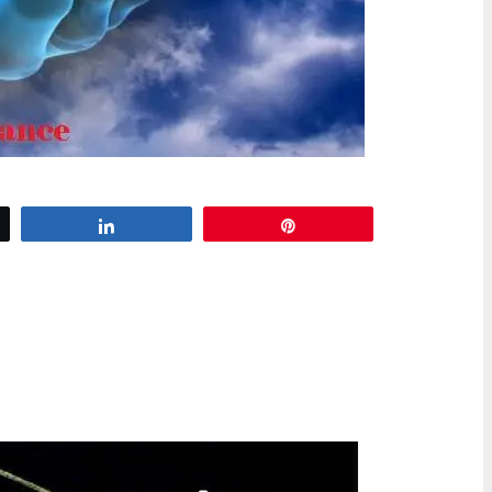
z
Partagez
Épingle
on des plus beaux montages photos
es réalisés par les militants FN
n. Il y a beaucoup de talent,
s qui font réfléchir ! C’est beau,