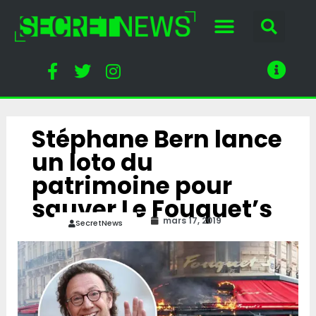
Stéphane Bern lance
un loto du
patrimoine pour
sauver Le Fouquet’s
mars 17, 2019
SecretNews