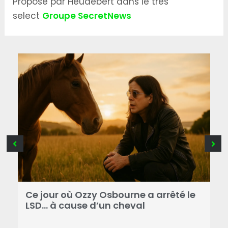
Proposé par Heudebert dans le très
select
Groupe SecretNews
Ce jour où Ozzy Osbourne a arrêté le
C
LSD… à cause d’un cheval
d