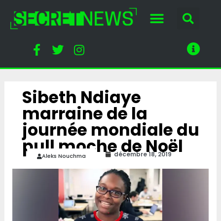
Sibeth Ndiaye
marraine de la
journée mondiale du
pull moche de Noël
décembre 18, 2019
Aleks Nouchma