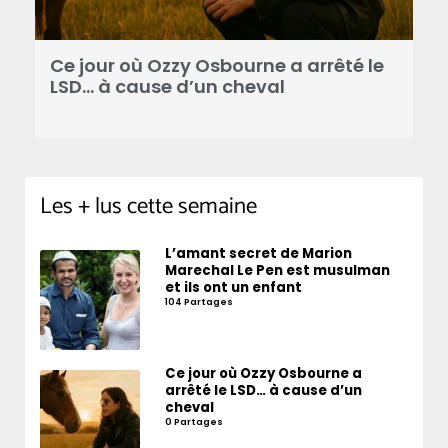
Ce jour où Ozzy Osbourne a arrêté le
C
LSD… à cause d’un cheval
d
Les + lus cette semaine
L’amant secret de Marion
Marechal Le Pen est musulman
et ils ont un enfant
104 Partages
Ce jour où Ozzy Osbourne a
arrêté le LSD… à cause d’un
cheval
0 Partages