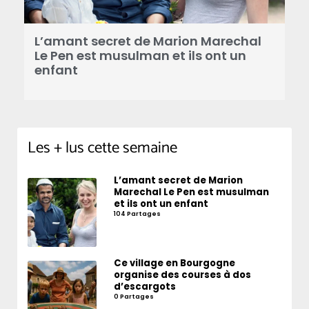
B
a
L’amant secret de Marion Marechal
r
Le Pen est musulman et ils ont un
enfant
Les + lus cette semaine
L’amant secret de Marion
Marechal Le Pen est musulman
et ils ont un enfant
104 Partages
Ce village en Bourgogne
organise des courses à dos
d’escargots
0 Partages