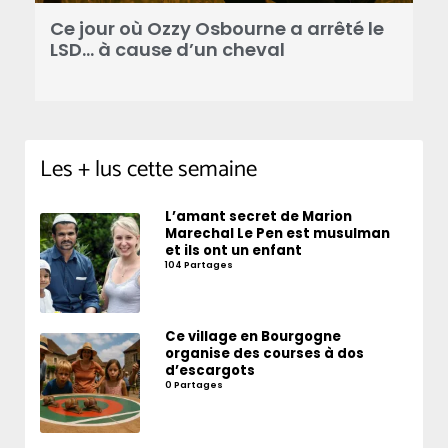
Ce jour où Ozzy Osbourne a arrêté le
C
LSD… à cause d’un cheval
d
Les + lus cette semaine
L’amant secret de Marion
Marechal Le Pen est musulman
et ils ont un enfant
104 Partages
Ce village en Bourgogne
organise des courses à dos
d’escargots
0 Partages