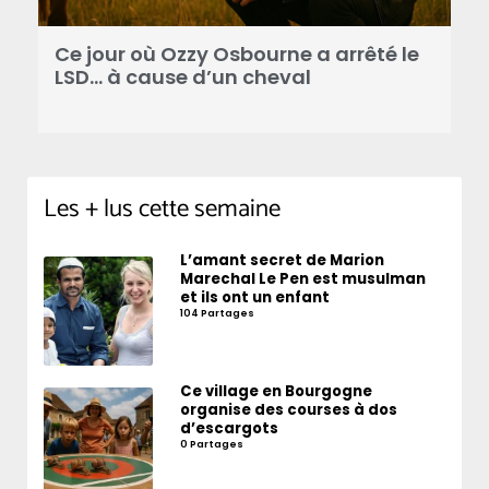
Ce jour où Ozzy Osbourne a arrêté le
C
LSD… à cause d’un cheval
d
Les + lus cette semaine
L’amant secret de Marion
Marechal Le Pen est musulman
et ils ont un enfant
104 Partages
Ce village en Bourgogne
organise des courses à dos
d’escargots
0 Partages