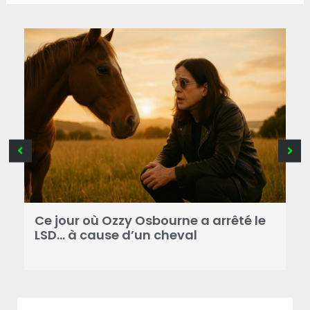
Ce jour où Ozzy Osbourne a arrêté le
C
LSD… à cause d’un cheval
d