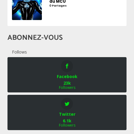
du MCU
0 Partages
ABONNEZ-VOUS
Follows
Facebook
23k
Followers
Twitter
6.1k
Followers