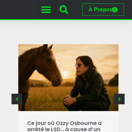
À Propos
e
 les
Ce jour où Ozzy Osbourne a
C
arrêté le LSD… à cause d’un
o