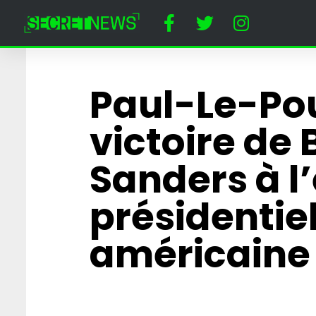
Paul-Le-Pou
victoire de 
Sanders à l’
présidentie
américaine
Horreur à Disney
un dératiseur a
employée cost
Minnie Mouse