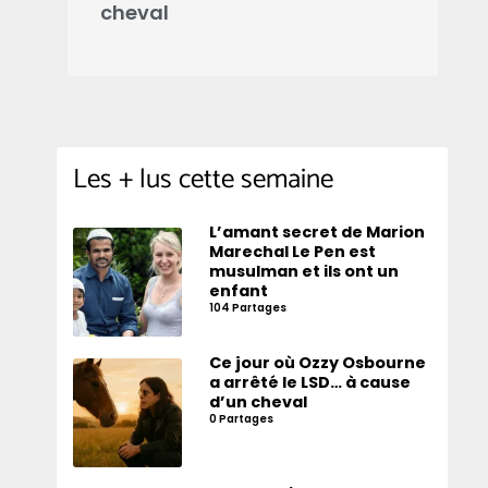
cheval
d
Les + lus cette semaine
L’amant secret de Marion
Marechal Le Pen est
musulman et ils ont un
enfant
104 Partages
Ce jour où Ozzy Osbourne
a arrêté le LSD… à cause
d’un cheval
0 Partages