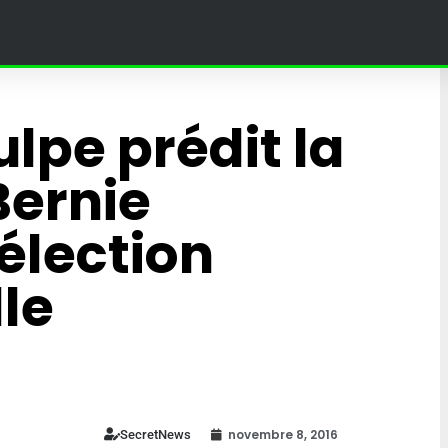
lpe prédit la
Bernie
élection
lle
land Paris :
4 Fantastiques : une théori
bat une
sur leur fils affole la toile et
umée en
fans du MCU
novembre 8, 2016
SecretNews