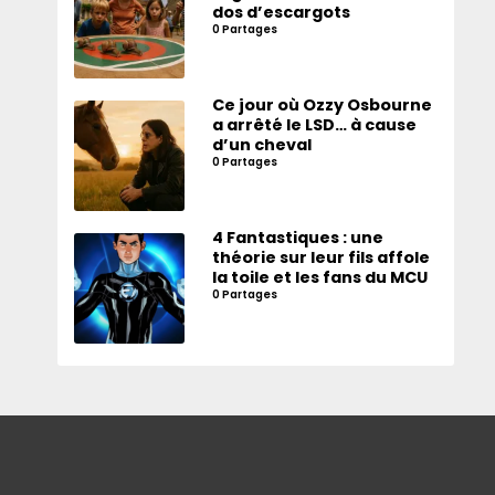
dos d’escargots
0 Partages
Ce jour où Ozzy Osbourne
a arrêté le LSD… à cause
d’un cheval
0 Partages
4 Fantastiques : une
théorie sur leur fils affole
la toile et les fans du MCU
0 Partages