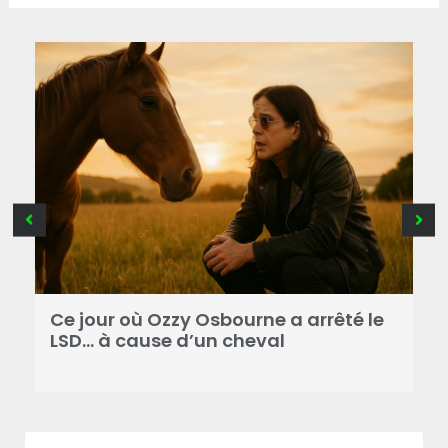
Ce jour où Ozzy Osbourne a arrêté le
C
LSD… à cause d’un cheval
d