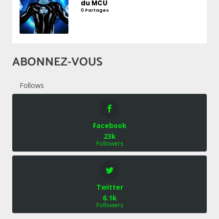
du MCU
0 Partages
ABONNEZ-VOUS
Follows
Facebook
23k
Followers
Twitter
6.1k
Followers