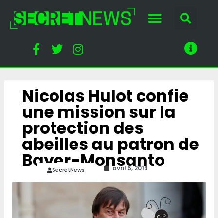
Nicolas Hulot confie
une mission sur la
protection des
abeilles au patron de
Bayer-Monsanto
avril 5, 2018
SecretNews