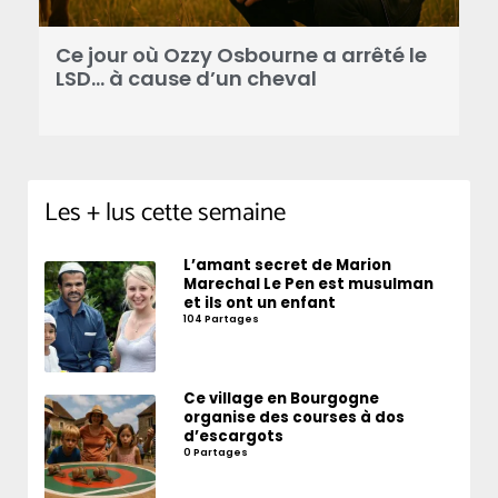
Ce jour où Ozzy Osbourne a arrêté le
C
LSD… à cause d’un cheval
d
Les + lus cette semaine
L’amant secret de Marion
Marechal Le Pen est musulman
et ils ont un enfant
104 Partages
Ce village en Bourgogne
organise des courses à dos
d’escargots
0 Partages