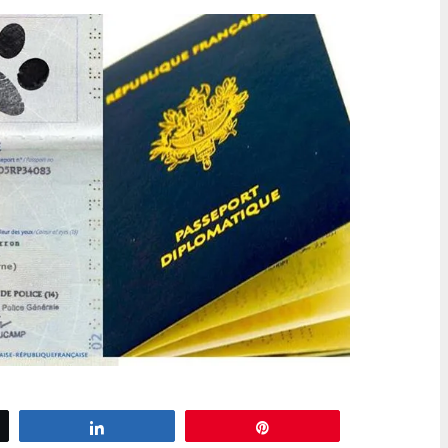
z
Partagez
Épingle