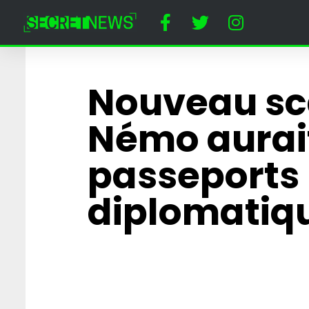
Nouveau sc
Némo aurai
passeports
diplomatiq
Horreur à Disney
un dératiseur a
employée cost
Minnie Mouse