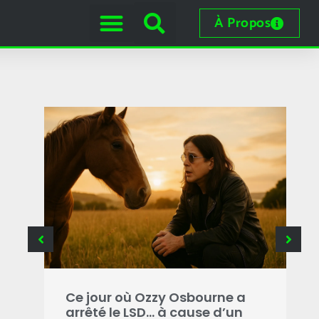
À Propos
e
 les
Ce jour où Ozzy Osbourne a
C
arrêté le LSD… à cause d’un
o