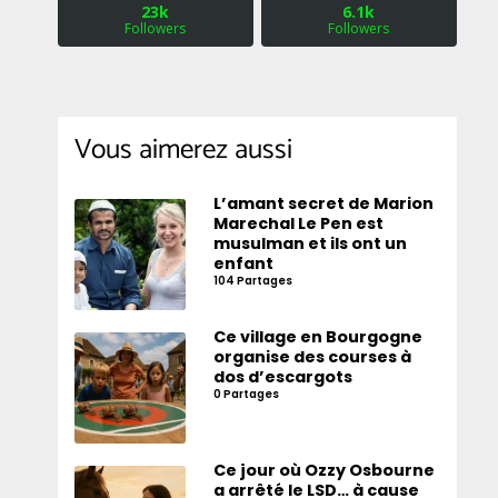
23k
6.1k
Followers
Followers
Vous aimerez aussi
L’amant secret de Marion
Marechal Le Pen est
musulman et ils ont un
enfant
104 Partages
Ce village en Bourgogne
organise des courses à
dos d’escargots
0 Partages
Ce jour où Ozzy Osbourne
a arrêté le LSD… à cause