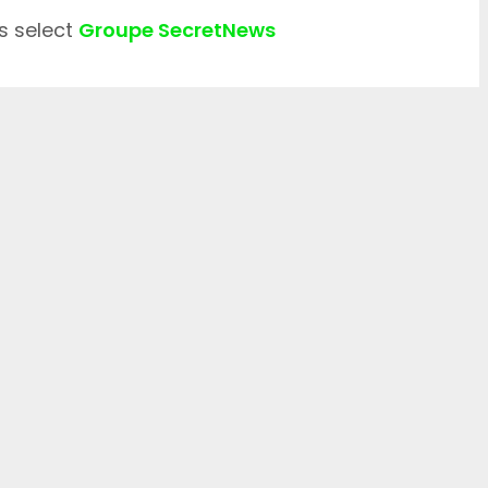
s select
Groupe SecretNews