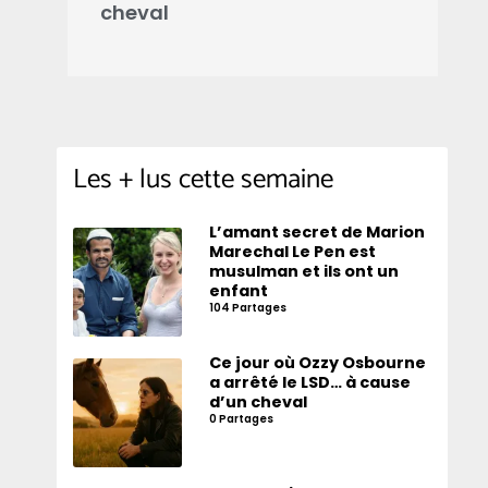
cheval
d
Les + lus cette semaine
L’amant secret de Marion
Marechal Le Pen est
musulman et ils ont un
enfant
104 Partages
Ce jour où Ozzy Osbourne
a arrêté le LSD… à cause
d’un cheval
0 Partages