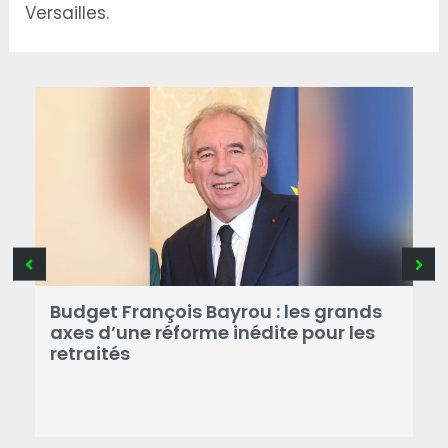
Versailles.
R
Budget François Bayrou : les grands
N
axes d’une réforme inédite pour les
M
retraités
d