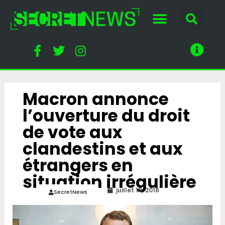
Macron annonce
l’ouverture du droit
de vote aux
clandestins et aux
étrangers en
situation irrégulière
juillet 10, 2018
SecretNews