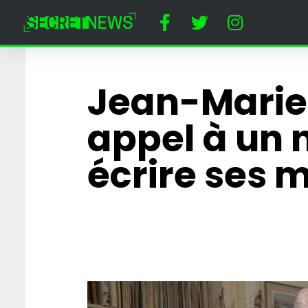
Jean-Marie 
appel à un 
écrire ses 
Horreur à Disney
un dératiseur a
employée cost
Minnie Mouse