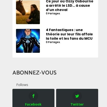
Ce jour où Ozzy Osbourne
a arrêté le LSD… à cause
d’un cheval
0 Partages
4 Fantastiques : une
théorie sur leur fils affole
la toile et les fans du MCU
0 Partages
ABONNEZ-VOUS
Follows
Facebook
Twitter