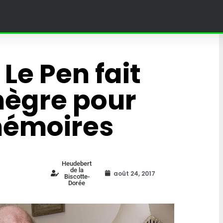
Le Pen fait
nègre pour
mémoires
Heudebert
de la
août 24, 2017
Biscotte-
land Paris :
Dorée
4 Fantastiques : une théori
bat une
sur leur fils affole la toile et
umée en
fans du MCU