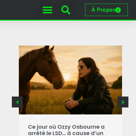
À Propos
e
 les
Ce jour où Ozzy Osbourne a
C
arrêté le LSD… à cause d’un
o