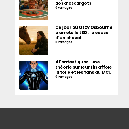
dos d’escargots
0 Partages
Ce jour où Ozzy Osbourne
a arrêté le LSD… à cause
d’un cheval
0 Partages
4 Fantastiques : une
théorie sur leur fils affole
la toile et les fans du MCU
0 Partages