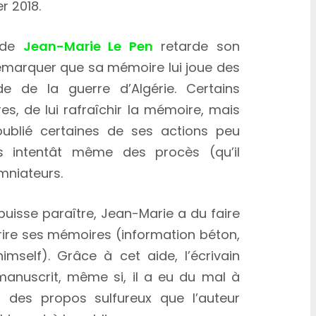
r 2018.
é de
Jean-Marie Le Pen
retarde son
 remarquer que sa mémoire lui joue des
e de la guerre d’Algérie. Certains
res, de lui rafraîchir la mémoire, mais
oublié certaines de ses actions peu
ls intentât même des procès (qu’il
mniateurs.
puisse paraître, Jean-Marie a du faire
crire ses mémoires (information béton,
imself). Grâce à cet aide, l’écrivain
anuscrit, même si, il a eu du mal à
r des propos sulfureux que l’auteur