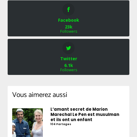
Facebook
23k
Followers
Twitter
6.1k
Followers
Vous aimerez aussi
L’amant secret de Marion
Marechal Le Pen est musulman
et ils ont un enfant
104 Partages