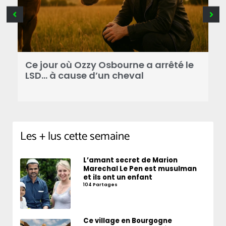
Ce jour où Ozzy Osbourne a arrêté le
C
LSD… à cause d’un cheval
d
Les + lus cette semaine
L’amant secret de Marion
Marechal Le Pen est musulman
et ils ont un enfant
104 Partages
Ce village en Bourgogne