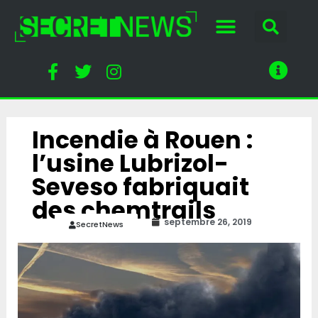
Incendie à Rouen :
l’usine Lubrizol-
Seveso fabriquait
des chemtrails
septembre 26, 2019
SecretNews