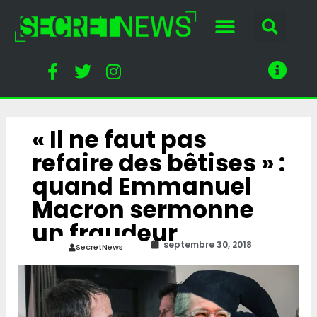
« Il ne faut pas
refaire des bêtises » :
quand Emmanuel
Macron sermonne
un fraudeur
septembre 30, 2018
SecretNews