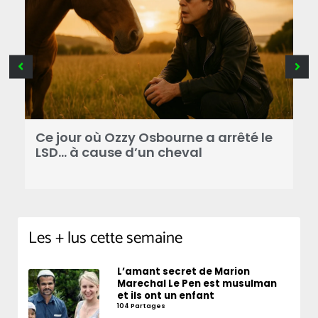
Ce jour où Ozzy Osbourne a arrêté le
C
LSD… à cause d’un cheval
d
Les + lus cette semaine
L’amant secret de Marion
Marechal Le Pen est musulman
et ils ont un enfant
104 Partages