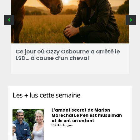
Ce jour où Ozzy Osbourne a arrêté le
C
LSD… à cause d’un cheval
d
Les + lus cette semaine
L’amant secret de Marion
Marechal Le Pen est musulman
et ils ont un enfant
104 Partages