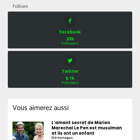
Follows
Facebook
23k
Followers
Twitter
6.1k
Followers
Vous aimerez aussi
L’amant secret de Marion
Marechal Le Pen est musulman
et ils ont un enfant
104 Partages