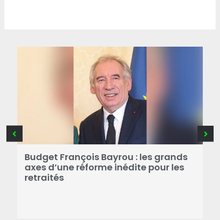
R
Budget François Bayrou : les grands
N
axes d’une réforme inédite pour les
M
retraités
d