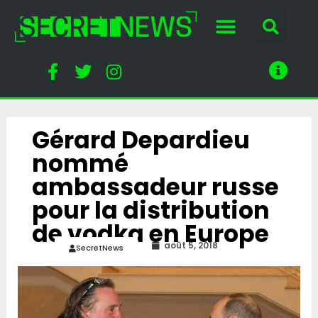
Gérard Depardieu
nommé
ambassadeur russe
pour la distribution
de vodka en Europe
août 5, 2018
SecretNews