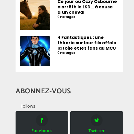
Ce jour où Ozzy Osbourne
a arrêté le LSD… à cause
d’un cheval
0 Partages
4 Fantastiques : une
théorie sur leur fils affole
la toile et les fans du MCU
0 Partages
ABONNEZ-VOUS
Follows
Facebook
Twitter