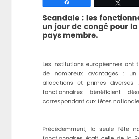
Partagez
Tweete
Scandale : les fonction
un jour de congé pour l
pays membre.
A partir de ce 1er septembr
nationale
Les institutions européennes ont 
de nombreux avantages : un j
allocations et primes diverses.
fonctionnaires bénéficient 
correspondant aux fêtes national
D’une seule fête nationale à 2
Précédemment, la seule fête nat
fonctionnaires était celle de la B