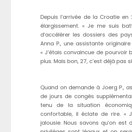
Le prochain élargissement de l
Depuis l’arrivée de la Croatie en
élargissement. « Je me suis ba
d’accélérer les dossiers des pay
Anna P., une assistante originair
« J’étais convaincue de pourvoir 
plus. Mais bon, 27, c’est déjà pas si
Un privilège de « planqués » ?
Quand on demande à Joerg P., ass
de jours de congés supplémentai
tenu de la situation économiq
confortable, il éclate de rire. 
jalousie. Nous savons qu’on est 
privilèges sont légaux et on ser