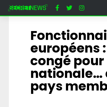
Fonctionnai
européens :
congé pour 
nationale…
pays memb
Horreur à Disney
un dératiseur a
employée cost
Minnie Mouse