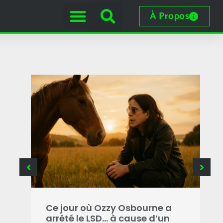
À Propos
e
 les
Ce jour où Ozzy Osbourne a
C
arrêté le LSD… à cause d’un
o