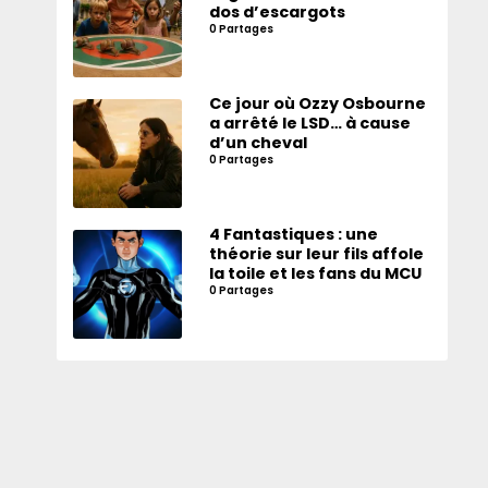
dos d’escargots
0 Partages
Ce jour où Ozzy Osbourne
a arrêté le LSD… à cause
d’un cheval
0 Partages
4 Fantastiques : une
théorie sur leur fils affole
la toile et les fans du MCU
0 Partages