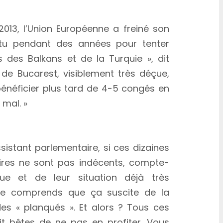
’UE se fait attendre
 2013, l’Union Européenne a freiné son
ttu pendant des années pour tenter
s des Balkans et de la Turquie », dit
e de Bucarest, visiblement très déçue,
bénéficier plus tard de 4-5 congés en
 mal. »
istant parlementaire, si ces dizaines
res ne sont pas indécents, compte-
ue et de leur situation déjà très
« Je comprends que ça suscite de la
des « planqués ». Et alors ? Tous ces
ait bêtes de ne pas en profiter. Vous