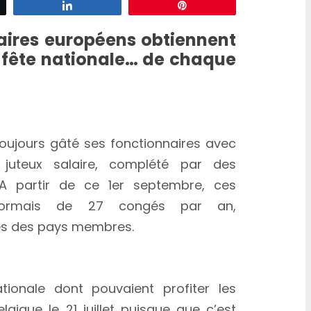
z
Partagez
Épingle
naires européens obtiennent
a fête nationale… de chaque
e : 27 congés pour chaque fête
toujours gâté ses fonctionnaires avec
uteux salaire, complété par des
 A partir de ce 1er septembre, ces
désormais de 27 congés par an,
es des pays membres.
6 autres
ionale dont pouvaient profiter les
elgique le 21 juillet puisque que c’est