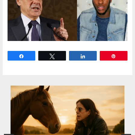
Partagez
Tweetez
Partagez
Épingle
Désolé, on a vraiment honte ….