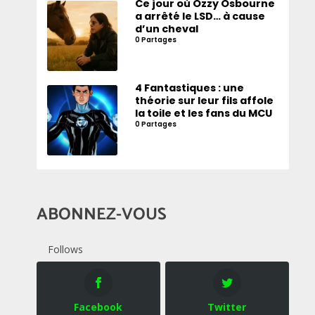
Ce jour où Ozzy Osbourne
a arrêté le LSD… à cause
d’un cheval
0 Partages
4 Fantastiques : une
théorie sur leur fils affole
la toile et les fans du MCU
0 Partages
ABONNEZ-VOUS
Follows
Facebook
Twitter