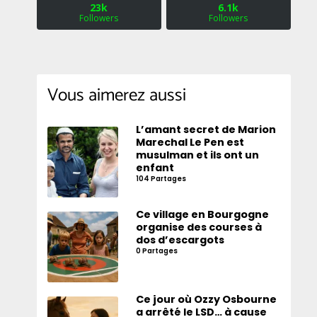
23k
6.1k
Followers
Followers
Vous aimerez aussi
L’amant secret de Marion
Marechal Le Pen est
musulman et ils ont un
enfant
104 Partages
Ce village en Bourgogne
organise des courses à
dos d’escargots
0 Partages
Ce jour où Ozzy Osbourne
a arrêté le LSD… à cause