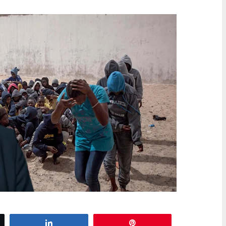
z
Partagez
Épingle