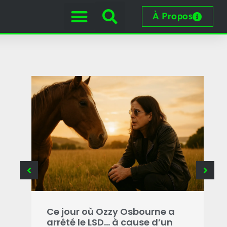
À Propos
e
 les
Ce jour où Ozzy Osbourne a
C
arrêté le LSD… à cause d’un
o