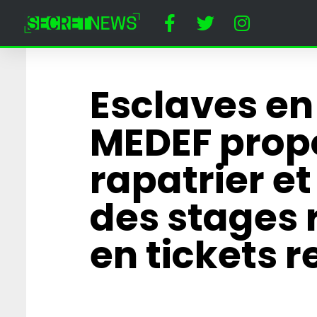
Esclaves en 
MEDEF propo
rapatrier et 
des stages
en tickets 
Horreur à Disney
un dératiseur a
employée cost
Minnie Mouse