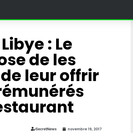
Libye : Le
se de les
de leur offrir
 rémunérés
restaurant
land Paris :
4 Fantastiques : une théori
bat une
sur leur fils affole la toile et
umée en
fans du MCU
novembre 19, 2017
SecretNews