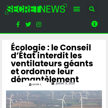
Écologie : le Conseil
d’État interdit les
ventilateurs géants
et ordonne leur
démantèlement
juillet 3, 2021
Lucas L.