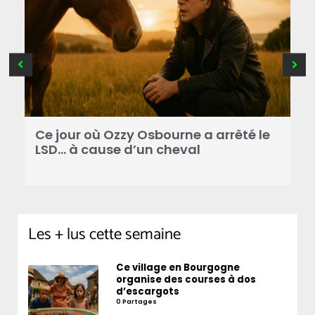
Ce jour où Ozzy Osbourne a arrêté le
C
LSD… à cause d’un cheval
d
Les + lus cette semaine
Ce village en Bourgogne
organise des courses à dos
d’escargots
0 Partages