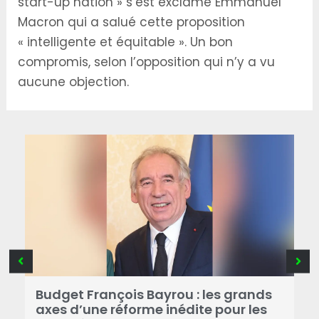
start-up nation » s’est exclamé Emmanuel
Macron qui a salué cette proposition
« intelligente et équitable ». Un bon
compromis, selon l’opposition qui n’y a vu
aucune objection.
R
Budget François Bayrou : les grands
N
axes d’une réforme inédite pour les