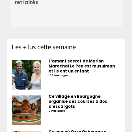
M
retraités
d
Les + lus cette semaine
L’amant secret de Marion
Marechal Le Pen est musulman
et ils ont un enfant
104 Partages
Ce village en Bourgogne
organise des courses à dos
d’escargots
0 Partages
Ce jour où Ozzy Osbourne a