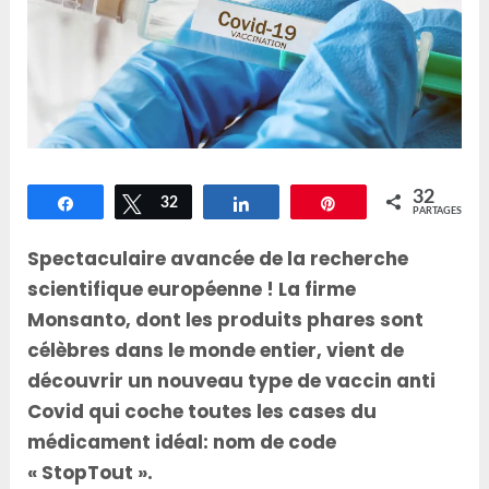
32
Partagez
Tweetez
32
Partagez
Épingle
PARTAGES
Spectaculaire avancée de la recherche
scientifique européenne ! La firme
Monsanto, dont les produits phares sont
célèbres dans le monde entier, vient de
découvrir un nouveau type de vaccin anti
Covid qui coche toutes les cases du
médicament idéal: nom de code
« StopTout ».