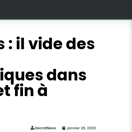
: il vide des
iques dans
t fin à
land Paris :
4 Fantastiques : une théori
bat une
sur leur fils affole la toile et
umée en
fans du MCU
janvier 28, 2020
SecretNews