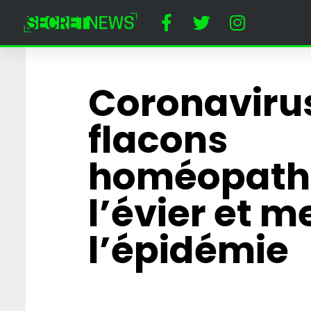
Coronavirus 
flacons
homéopath
l’évier et me
l’épidémie
Horreur à Disney
un dératiseur a
employée cost
Minnie Mouse