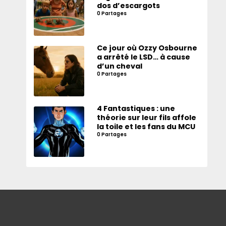
dos d’escargots
0 Partages
Ce jour où Ozzy Osbourne
a arrêté le LSD… à cause
d’un cheval
0 Partages
4 Fantastiques : une
théorie sur leur fils affole
la toile et les fans du MCU
0 Partages