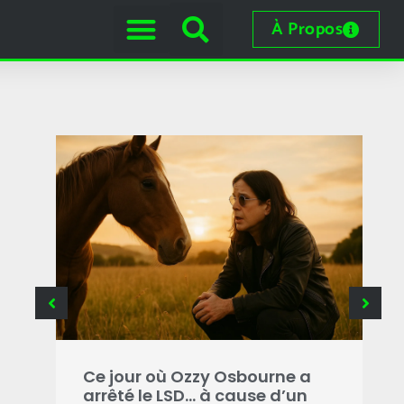
À Propos
e
 les
Ce jour où Ozzy Osbourne a
C
arrêté le LSD… à cause d’un
o