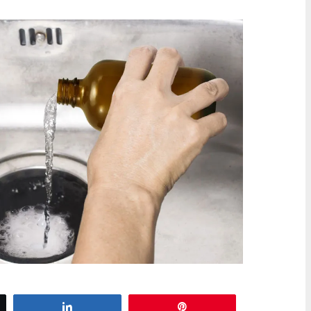
z
Partagez
Épingle