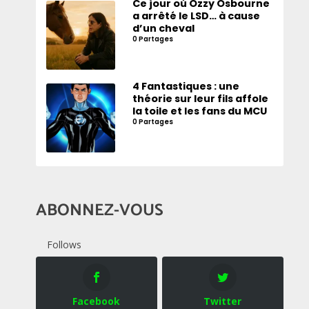
Ce jour où Ozzy Osbourne
a arrêté le LSD… à cause
d’un cheval
0 Partages
4 Fantastiques : une
théorie sur leur fils affole
la toile et les fans du MCU
0 Partages
ABONNEZ-VOUS
Follows
Facebook
Twitter