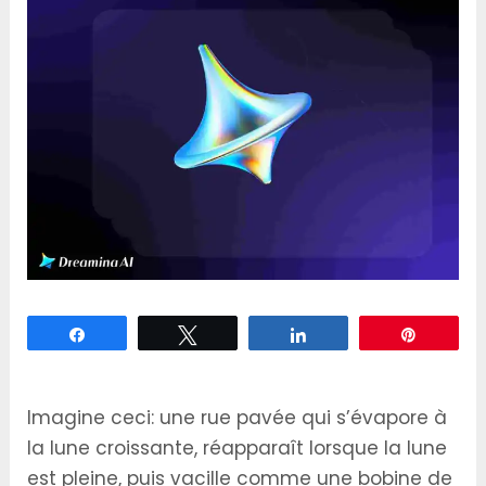
Partagez
Tweetez
Partagez
Épingle
Imagine ceci: une rue pavée qui s’évapore à
la lune croissante, réapparaît lorsque la lune
est pleine, puis vacille comme une bobine de