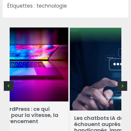
Étiquettes :
technologie
C
r
Les chatbots IA des banques
a
échouent auprès des utilisateurs
handicapés, immigrés et seniors