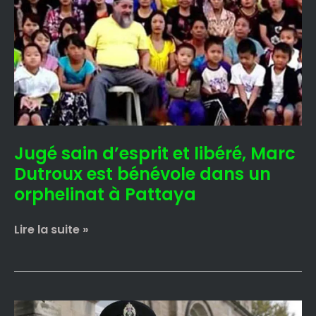
d’esprit
et
libéré,
Marc
Dutroux
est
bénévole
dans
Jugé sain d’esprit et libéré, Marc
un
orphelinat
Dutroux est bénévole dans un
à
orphelinat à Pattaya
Pattaya
Lire la suite »
« Il