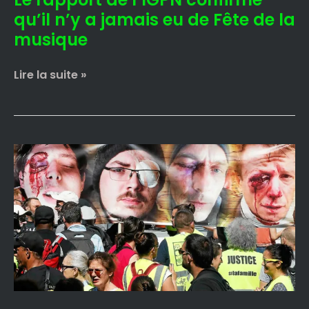
Fête
qu’il n’y a jamais eu de Fête de la
de
musique
la
musique
Lire la suite »
Selon
l’IGPN
il
n’y
a
aucun
lien
entre
les
LBD