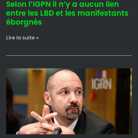
Selon l’IGPN il n’y a aucun lien
et
les
entre les LBD et les manifestants
manifestants
éborgnés
éborgnés
Lire la suite »
Vincent
Crase
nommé
directeur
de
l’IGPN