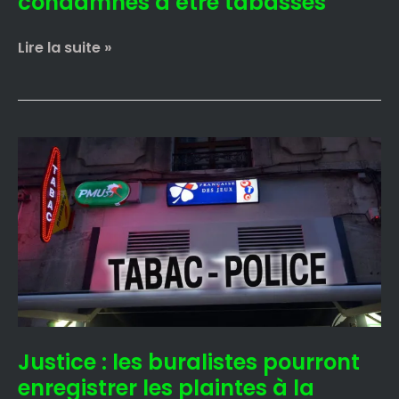
condamnés à être tabassés
Lire la suite »
Justice
:
les
buralistes
pourront
enregistrer
les
plaintes
à
la
Justice : les buralistes pourront
place
de
enregistrer les plaintes à la