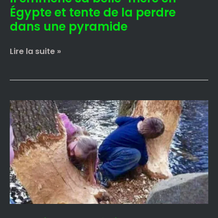
perdre
Égypte et tente de la perdre
dans
dans une pyramide
une
pyramide
Lire la suite »
Des
végans
arrêtés
:
leurs
enfants
affamés
mangeaient
des
arbres