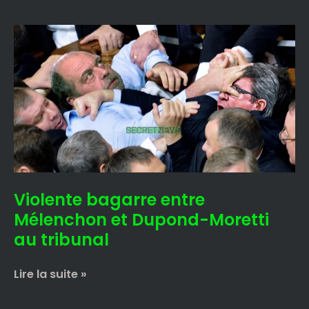
Violente
bagarre
entre
Mélenchon
et
Dupond-
Moretti
au
tribunal
Violente bagarre entre
Mélenchon et Dupond-Moretti
au tribunal
Lire la suite »