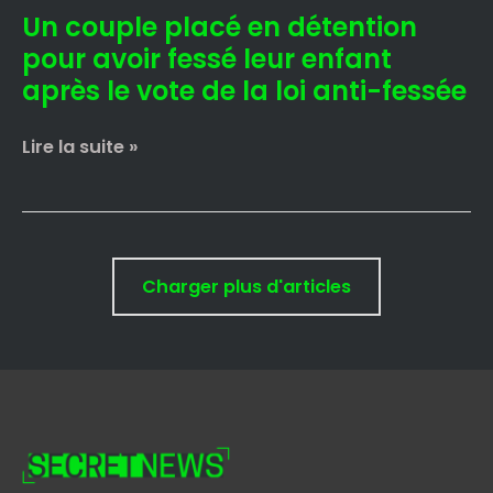
Un couple placé en détention
après
le
pour avoir fessé leur enfant
vote
après le vote de la loi anti-fessée
de
la
Lire la suite »
loi
anti-
fessée
Charger plus d'articles