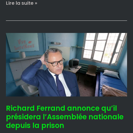
Lire la suite »
Richard
Ferrand
annonce
qu’il
présidera
l’Assemblée
nationale
depuis
la
prison
Richard Ferrand annonce qu’il
présidera l’Assemblée nationale
depuis la prison