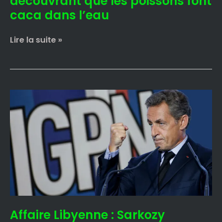
découvrant que les poissons font
l’eau
caca dans l’eau
Lire la suite »
Affaire
Libyenne
:
Sarkozy
demande
que
l’enquête
soit
confiée
à
Affaire Libyenne : Sarkozy
l’IGPN