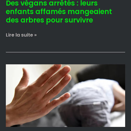
Des végans arrêtés : leurs
pour
survivre
enfants affamés mangeaient
des arbres pour survivre
Lire la suite »
Un
couple
placé
en
détention
pour
avoir
fessé
leur
enfant