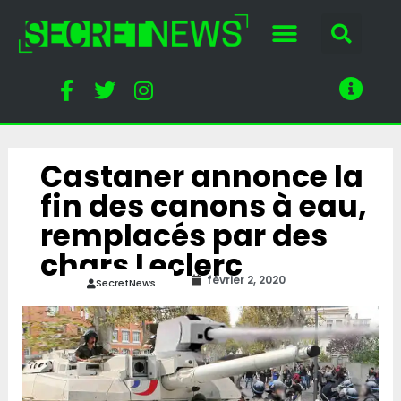
Castaner annonce la
fin des canons à eau,
remplacés par des
chars Leclerc
février 2, 2020
SecretNews