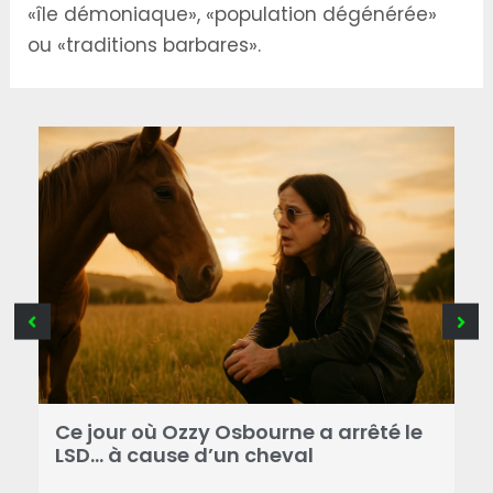
«île démoniaque», «population dégénérée»
ou «traditions barbares».
Ce jour où Ozzy Osbourne a arrêté le
C
LSD… à cause d’un cheval
d