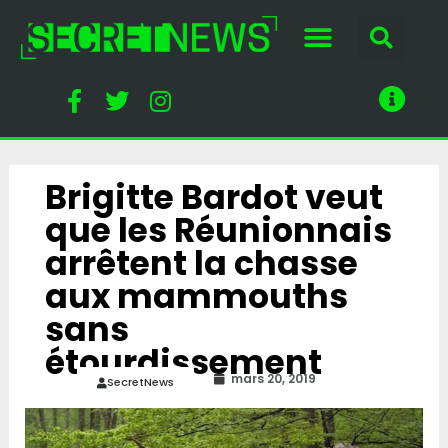
Brigitte Bardot veut
que les Réunionnais
arrêtent la chasse
aux mammouths
sans
étourdissement
mars 20, 2019
SecretNews