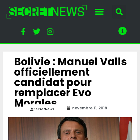
Bolivie : Manuel Valls
officiellement
candidat pour
remplacer Evo
Morales
novembre 11, 2019
SecretNews