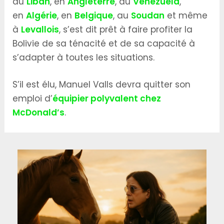
au
Liban
, en
Angleterre
, au
Vénézuela
,
en
Algérie
, en
Belgique
, au
Soudan
et même
à
Levallois
, s’est dit prêt à faire profiter la
Bolivie de sa ténacité et de sa capacité à
s’adapter à toutes les situations.
S’il est élu, Manuel Valls devra quitter son
emploi d’
équipier polyvalent chez
McDonald’s
.