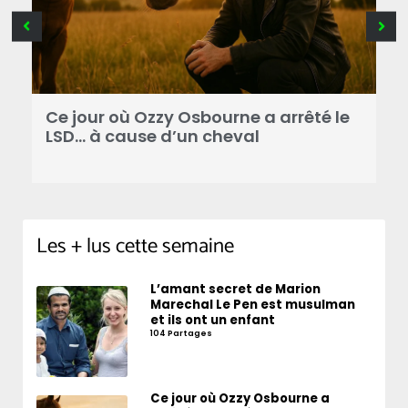
Ce jour où Ozzy Osbourne a arrêté le
C
LSD… à cause d’un cheval
d
Les + lus cette semaine
L’amant secret de Marion
Marechal Le Pen est musulman
et ils ont un enfant
104 Partages
Ce jour où Ozzy Osbourne a