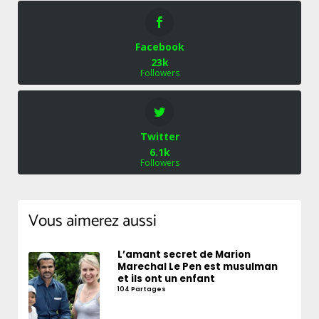
Facebook
23k
Followers
Twitter
6.1k
Followers
Vous aimerez aussi
L’amant secret de Marion
Marechal Le Pen est musulman
et ils ont un enfant
104 Partages