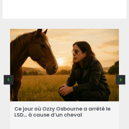
Ce jour où Ozzy Osbourne a arrêté le
C
LSD… à cause d’un cheval
d