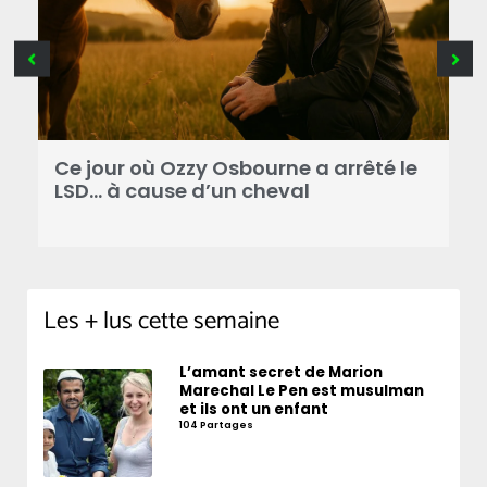
Ce jour où Ozzy Osbourne a arrêté le
C
LSD… à cause d’un cheval
d
Les + lus cette semaine
L’amant secret de Marion
Marechal Le Pen est musulman
et ils ont un enfant
104 Partages