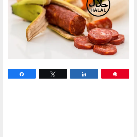
Partagez
Tweetez
Partagez
Épingle
Rachid Vincent (nom d’emprunt) n’en revient
toujours pas de ce qu’il a découvert en
épluchant une simple banane : un bâton de
viande, qui s’avèrera après analyse être du porc.
Rachid Vincent est musulman et pensait avoir
acheté sa banane dans un magasin halal, il
s’offusque devant nous :