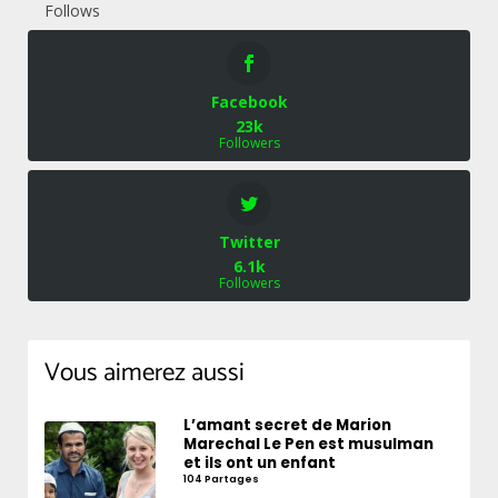
Follows
Facebook
23k
Followers
Twitter
6.1k
Followers
Vous aimerez aussi
L’amant secret de Marion
Marechal Le Pen est musulman
et ils ont un enfant
104 Partages