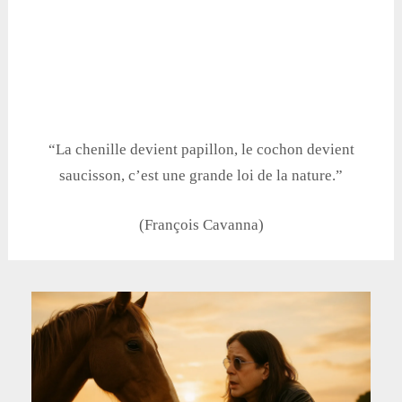
a tenté d’expliquer au mahistrat que c’était juste
une mauvaise blague et qu’il ne penserait pas
que ça irait si loin. Il s’est confondu en excuses
et à supplier qu’on lui laisse sa liberté.
“La chenille devient papillon, le cochon devient
saucisson, c’est une grande loi de la nature.”
(François Cavanna)