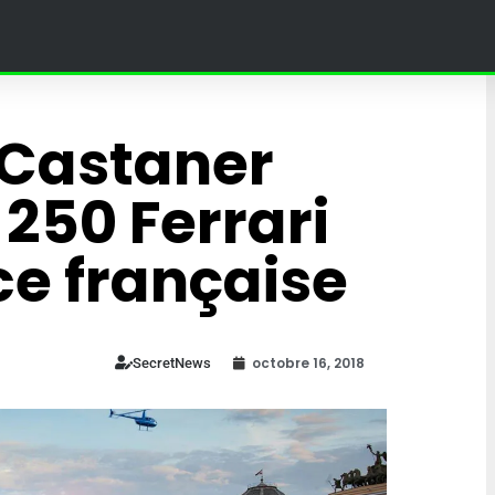
 Castaner
50 Ferrari
ce française
octobre 16, 2018
SecretNews
land Paris :
4 Fantastiques : une théori
bat une
sur leur fils affole la toile et
umée en
fans du MCU