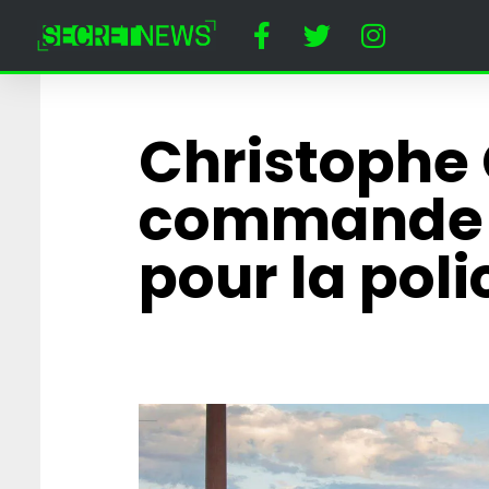
Christophe
commande 2
pour la poli
Horreur à Disney
un dératiseur a
employée cost
Minnie Mouse