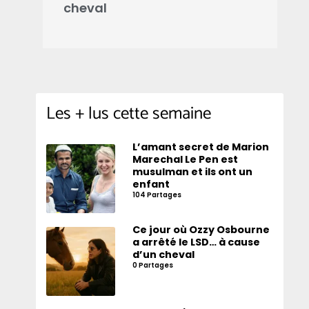
cheval
d
Les + lus cette semaine
L’amant secret de Marion
Marechal Le Pen est
musulman et ils ont un
enfant
104 Partages
Ce jour où Ozzy Osbourne
a arrêté le LSD… à cause
d’un cheval
0 Partages