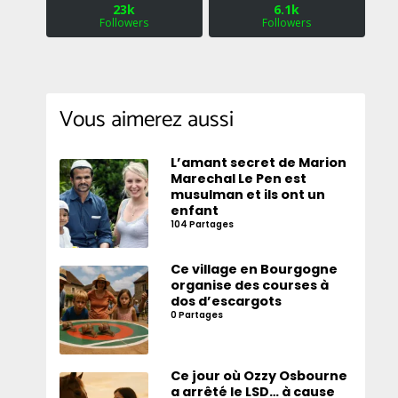
23k
6.1k
Followers
Followers
Vous aimerez aussi
L’amant secret de Marion
Marechal Le Pen est
musulman et ils ont un
enfant
104 Partages
Ce village en Bourgogne
organise des courses à
dos d’escargots
0 Partages
Ce jour où Ozzy Osbourne
a arrêté le LSD… à cause