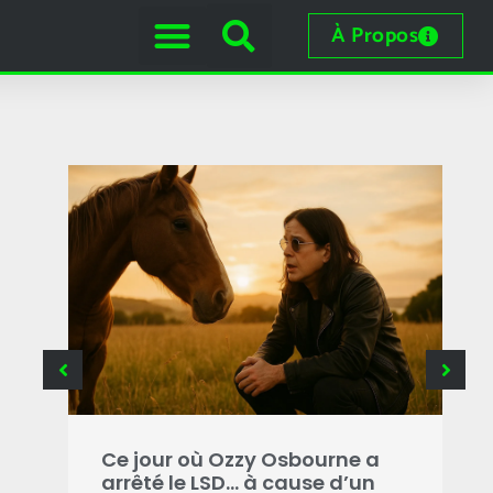
À Propos
e
 les
Ce jour où Ozzy Osbourne a
C
arrêté le LSD… à cause d’un
o