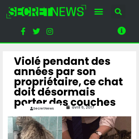
Violé pendant des
années par son
propriétaire, ce chat
doit désormais
porter des couches
avril 6, 2017
SecretNews