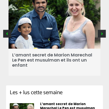
B
a
L’amant secret de Marion Marechal
r
Le Pen est musulman et ils ont un
enfant
Les + lus cette semaine
L’amant secret de Marion
Marechal Le Pen est musulman