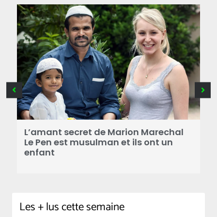
B
a
L’amant secret de Marion Marechal
r
Le Pen est musulman et ils ont un
enfant
Les + lus cette semaine